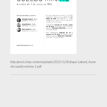
http://pmvl.cl/wp-content/uploads/2025/12/Enfoque-Laboral_Aume
nto-sueldo-minimo-1.pdf