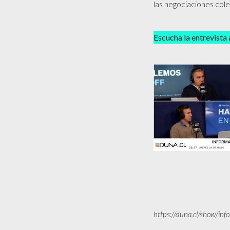
las negociaciones cole
Escucha la entrevista a
https://duna.cl/show/inf