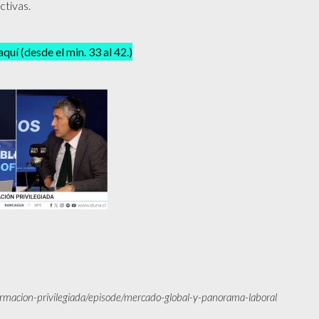
ctivas.
quí (desde el min. 33 al 42.)
ormacion-privilegiada/episode/mercado-global-y-panorama-laboral