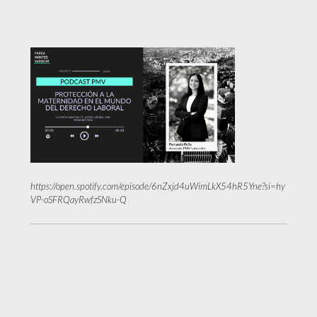
https://open.spotify.com/episode/6nZxjd4uWimLkX54hR5Yne?si=hy
VP-oSFRQayRwfzSNku-Q