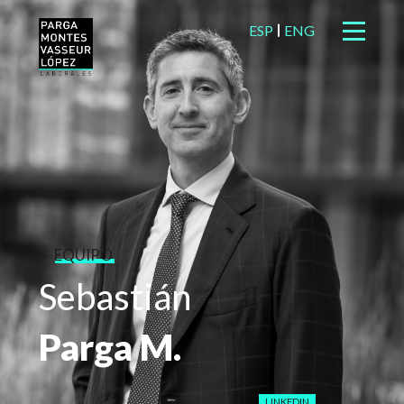
ESP
ENG
EQUIPO
Sebastián
Parga
M.
LINKEDIN